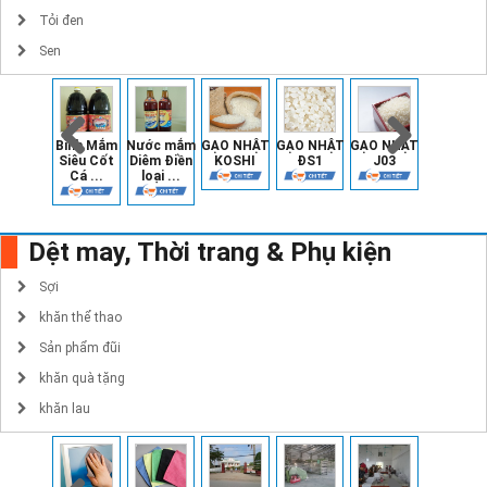
Tỏi đen
Sen
Bình Mắm
Nước mắm
GẠO NHẬT
GẠO NHẬT
GẠO NHẬT
GẠO NHẬ
Siêu Cốt
Diêm Điền
KOSHI
ĐS1
J03
HANA
Cá ...
loại ...
AKITA
Dệt may, Thời trang & Phụ kiện
Sợi
khăn thể thao
Sản phẩm đũi
khăn quà tặng
khăn lau