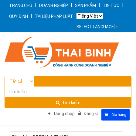
|
|
|
|
TRANG CHỦ
DOANH NGHIỆP
SẢN PHẨM
TIN TỨC
|
QUY ĐỊNH
TÀI LIỆU PHÁP LUẬT
SELECT LANGUAGE
▼
Tìm kiếm
Đăng nhập
Đăng kí
Giỏ hàng