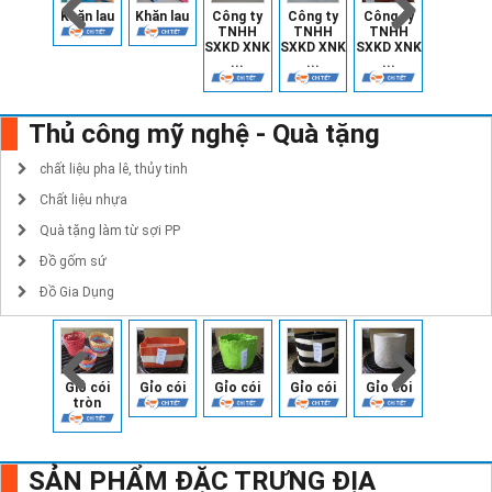
Khăn lau
Khăn lau
Công ty
Công ty
Công ty
Vest na
TNHH
TNHH
TNHH
SXKD XNK
SXKD XNK
SXKD XNK
...
...
...
Thủ công mỹ nghệ - Quà tặng
chất liệu pha lê, thủy tinh
Chất liệu nhựa
Quà tặng làm từ sợi PP
Đồ gốm sứ
Đồ Gia Dụng
Giỏ cói
Gỉo cói
Gỉo cói
Gỉo cói
Gỉo cói
Gỉo cói
tròn
SẢN PHẨM ĐẶC TRƯNG ĐỊA