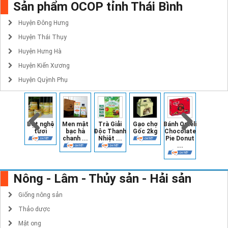
Sản phẩm OCOP tỉnh Thái Bình
Huyện Đông Hưng
Huyện Thái Thụy
Huyện Hưng Hà
Huyện Kiến Xương
Huyện Quỳnh Phụ
Bột nghệ
Men mật
Trà Giải
Gạo chợ
Bánh Omeli
Hộp Trà
tươi
bạc hà
Độc Thanh
Gốc 2kg
Chocolate
Ướp Sen 
chanh ...
Nhiệt ...
Pie Donut
...
...
Nông - Lâm - Thủy sản - Hải sản
Giống nông sản
Thảo dược
Mật ong