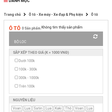
DANH MỤC
Trang chủ
Ô tô - Xe máy - Xe đạp & Phụ kiện
Ô tô
Ô TÔ
Không tìm thấy sản phẩm
0
Sản phẩm.
Sắp xếp theo
BỘ LỌC
SẮP XẾP THEO GIÁ (K = 1000 VNĐ)
Dưới 100k
100k - 300k
300k - 1000k
Trên 100k
NGUYÊN LIỆU
Voan
Lụa
Satin
Lụa
Kaki
Thô
Voan
Lụa