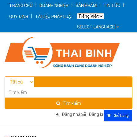
|
|
|
|
TRANG CHỦ
DOANH NGHIỆP
SẢN PHẨM
TIN TỨC
|
QUY ĐỊNH
TÀI LIỆU PHÁP LUẬT
SELECT LANGUAGE
▼
Tìm kiếm
Đăng nhập
Đăng kí
Giỏ hàng