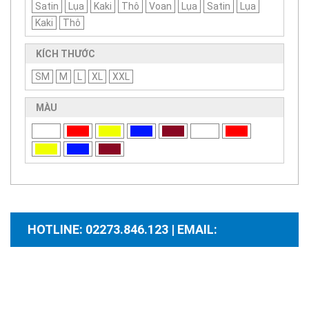
Satin
Lụa
Kaki
Thô
Voan
Lụa
Satin
Lụa
Kaki
Thô
KÍCH THƯỚC
SM
M
L
XL
XXL
MÀU
HOTLINE: 02273.846.123 | EMAIL:
santhuongmaidientutb@gmail.com