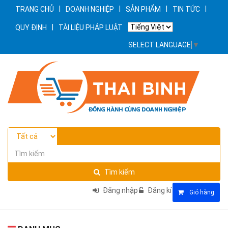
|
|
|
|
TRANG CHỦ
DOANH NGHIỆP
SẢN PHẨM
TIN TỨC
|
QUY ĐỊNH
TÀI LIỆU PHÁP LUẬT
SELECT LANGUAGE
▼
Tìm kiếm
Đăng nhập
Đăng kí
Giỏ hàng