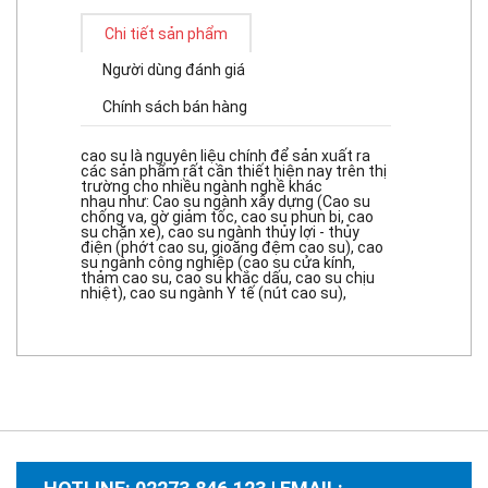
Chi tiết sản phẩm
Người dùng đánh giá
Chính sách bán hàng
cao su là nguyên liệu chính để sản xuất ra
các sản phẩm rất cần thiết hiện nay trên thị
trường cho nhiều ngành nghề khác
nhau như: Cao su ngành xây dựng (Cao su
chống va, gờ giảm tốc, cao su phun bi, cao
su chặn xe), cao su ngành thủy lợi - thủy
điện (phớt cao su, gioăng đệm cao su), cao
su ngành công nghiệp (cao su cửa kính,
thảm cao su, cao su khắc dấu, cao su chịu
nhiệt), cao su ngành Y tế (nút cao su),