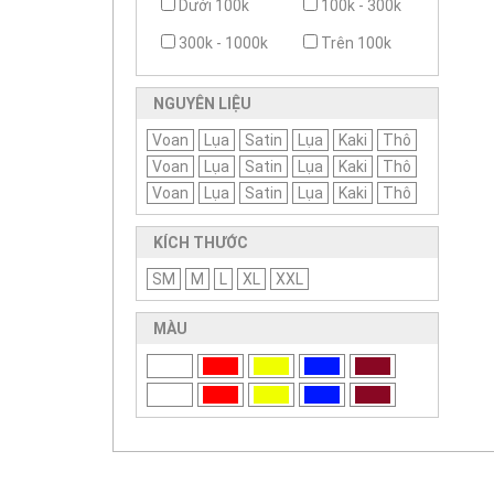
Dưới 100k
100k - 300k
300k - 1000k
Trên 100k
NGUYÊN LIỆU
Voan
Lụa
Satin
Lụa
Kaki
Thô
Voan
Lụa
Satin
Lụa
Kaki
Thô
Voan
Lụa
Satin
Lụa
Kaki
Thô
KÍCH THƯỚC
SM
M
L
XL
XXL
MÀU