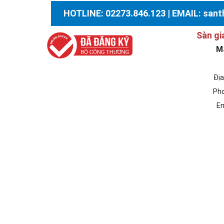
HOTLINE: 02273.846.123 | EMAIL: sa
Sàn gi
M
Địa
Pho
Em