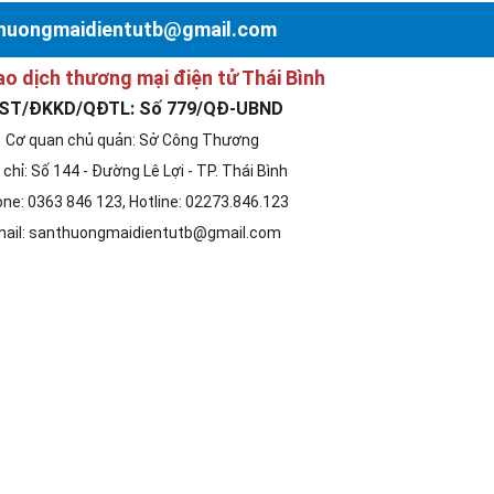
nthuongmaidientutb@gmail.com
ao dịch thương mại điện tử Thái Bình
ST/ĐKKD/QĐTL: Số 779/QĐ-UBND
Cơ quan chủ quản: Sở Công Thương
 chỉ: Số 144 - Đường Lê Lợi - TP. Thái Bình
ne: 0363 846 123, Hotline: 02273.846.123
ail: santhuongmaidientutb@gmail.com