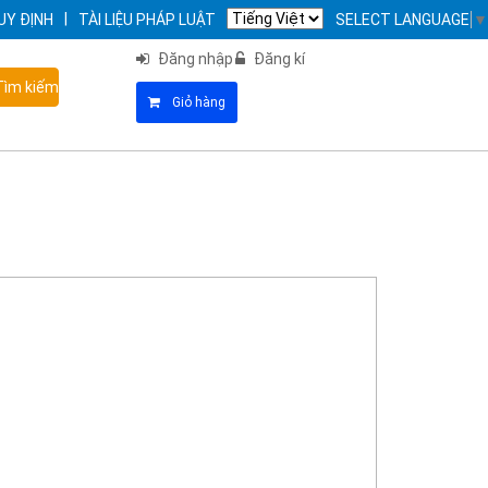
|
UY ĐỊNH
TÀI LIỆU PHÁP LUẬT
SELECT LANGUAGE
▼
Đăng nhập
Đăng kí
ìm kiếm
Giỏ hàng