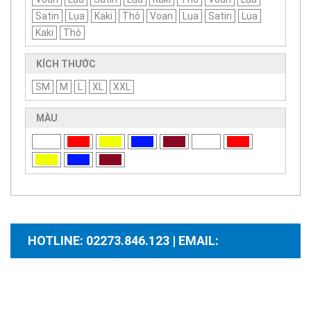
Satin
Lụa
Kaki
Thô
Voan
Lụa
Satin
Lụa
Kaki
Thô
KÍCH THƯỚC
SM
M
L
XL
XXL
MÀU
HOTLINE: 02273.846.123 | EMAIL:
santhuongmaidientutb@gmail.com