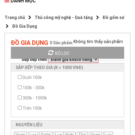
DANH MỤC
Trang chủ
Thủ công mỹ nghệ - Quà tặng
Đồ gốm sứ
Đồ Gia Dụng
ĐỒ GIA DỤNG
Không tìm thấy sản phẩm
0
Sản phẩm.
BỘ LỌC
Sắp xếp theo
SẮP XẾP THEO GIÁ (K = 1000 VNĐ)
Dưới 100k
100k - 300k
300k - 1000k
Trên 100k
NGUYÊN LIỆU
Voan
Lụa
Satin
Lụa
Kaki
Thô
Voan
Lụa