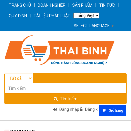
|
|
|
|
TRANG CHỦ
DOANH NGHIỆP
SẢN PHẨM
TIN TỨC
|
QUY ĐỊNH
TÀI LIỆU PHÁP LUẬT
SELECT LANGUAGE
▼
Tìm kiếm
Đăng nhập
Đăng kí
Giỏ hàng