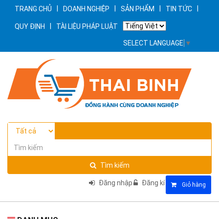
|
|
|
|
TRANG CHỦ
DOANH NGHIỆP
SẢN PHẨM
TIN TỨC
|
QUY ĐỊNH
TÀI LIỆU PHÁP LUẬT
SELECT LANGUAGE
▼
Tìm kiếm
Đăng nhập
Đăng kí
Giỏ hàng