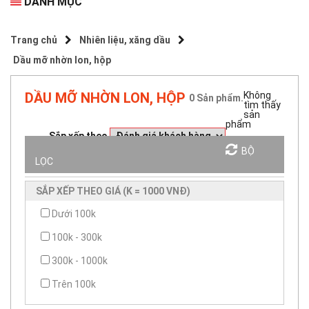
DANH MỤC
Trang chủ
Nhiên liệu, xăng dầu
Dầu mỡ nhờn lon, hộp
DẦU MỠ NHỜN LON, HỘP
Không
0
Sản phẩm.
tìm thấy
sản
phẩm
Sắp xếp theo
BỘ
LỌC
SẮP XẾP THEO GIÁ (K = 1000 VNĐ)
Dưới 100k
100k - 300k
300k - 1000k
Trên 100k