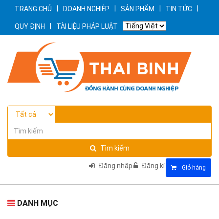
|
|
|
|
TRANG CHỦ
DOANH NGHIỆP
SẢN PHẨM
TIN TỨC
|
QUY ĐỊNH
TÀI LIỆU PHÁP LUẬT
Tìm kiếm
Đăng nhập
Đăng kí
Giỏ hàng
DANH MỤC