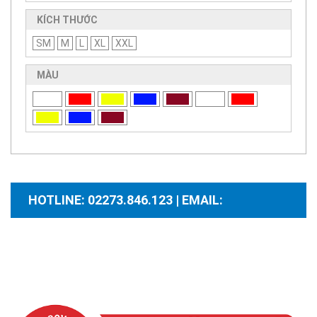
KÍCH THƯỚC
SM
M
L
XL
XXL
MÀU
HOTLINE: 02273.846.123 | EMAIL:
santhuongmaidientutb@gmail.com