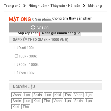
Trang chủ
Nông - Lâm - Thủy sản - Hải sản
Mật ong
MẬT ONG
Không tìm thấy sản phẩm
0
Sản phẩm.
BỘ LỌC
Sắp xếp theo
SẮP XẾP THEO GIÁ (K = 1000 VNĐ)
Dưới 100k
100k - 300k
300k - 1000k
Trên 100k
NGUYÊN LIỆU
Voan
Lụa
Satin
Lụa
Kaki
Thô
Voan
Lụa
Satin
Lụa
Kaki
Thô
Voan
Lụa
Satin
Lụa
Kaki
Thô