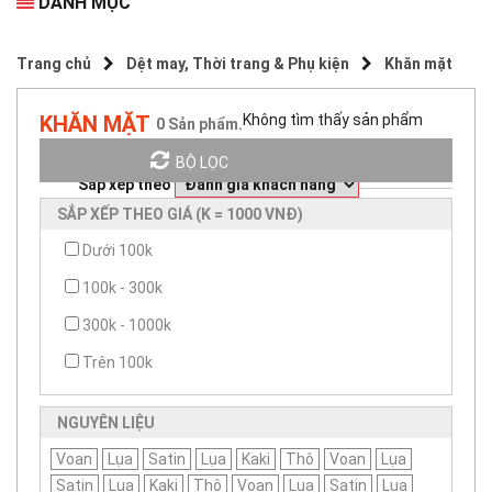
DANH MỤC
Trang chủ
Dệt may, Thời trang & Phụ kiện
Khăn mặt
KHĂN MẶT
Không tìm thấy sản phẩm
0
Sản phẩm.
BỘ LỌC
Sắp xếp theo
SẮP XẾP THEO GIÁ (K = 1000 VNĐ)
Dưới 100k
100k - 300k
300k - 1000k
Trên 100k
NGUYÊN LIỆU
Voan
Lụa
Satin
Lụa
Kaki
Thô
Voan
Lụa
Satin
Lụa
Kaki
Thô
Voan
Lụa
Satin
Lụa