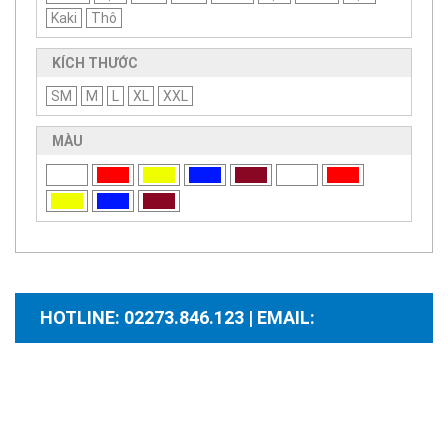
Kaki
Thô
KÍCH THƯỚC
SM
M
L
XL
XXL
MÀU
HOTLINE: 02273.846.123 | EMAIL:
santhuongmaidientutb@gmail.com