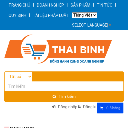
|
|
|
|
TRANG CHỦ
DOANH NGHIỆP
SẢN PHẨM
TIN TỨC
|
QUY ĐỊNH
TÀI LIỆU PHÁP LUẬT
SELECT LANGUAGE
▼
Tìm kiếm
Đăng nhập
Đăng kí
Giỏ hàng