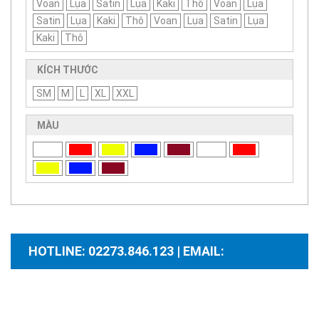
Voan
Lụa
Satin
Lụa
Kaki
Thô
Voan
Lụa
Satin
Lụa
Kaki
Thô
Voan
Lụa
Satin
Lụa
Kaki
Thô
KÍCH THƯỚC
SM
M
L
XL
XXL
MÀU
HOTLINE: 02273.846.123 | EMAIL:
santhuongmaidientutb@gmail.com