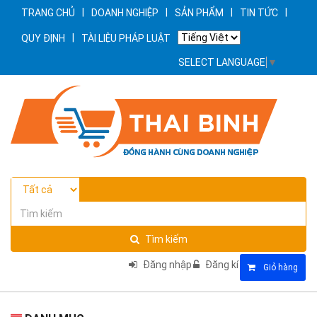
|
|
|
|
TRANG CHỦ
DOANH NGHIỆP
SẢN PHẨM
TIN TỨC
|
QUY ĐỊNH
TÀI LIỆU PHÁP LUẬT
SELECT LANGUAGE
▼
Tìm kiếm
Đăng nhập
Đăng kí
Giỏ hàng