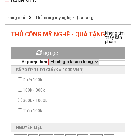
DANH MỤC
Trang chủ
Thủ công mỹ nghệ - Quà tặng
THỦ CÔNG MỸ NGHỆ - QUÀ TẶNG
Không tìm
thấy sản
phẩm
0
Sản phẩm.
BỘ LỌC
Sắp xếp theo
SẮP XẾP THEO GIÁ (K = 1000 VNĐ)
Dưới 100k
100k - 300k
300k - 1000k
Trên 100k
NGUYÊN LIỆU