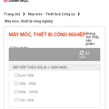
DANH MỤC
Trang chủ
Máy móc - Thiết bị & Công cụ
Máy móc, thiết bị công nghiệp
MÁY MÓC, THIẾT BỊ CÔNG NGHIỆP
Không
tìm thấy
sản
phẩm
0
Sản phẩm.
BỘ
Sắp xếp theo
LỌC
SẮP XẾP THEO GIÁ (K = 1000 VNĐ)
Dưới 100k
100k - 300k
300k - 1000k
Trên 100k