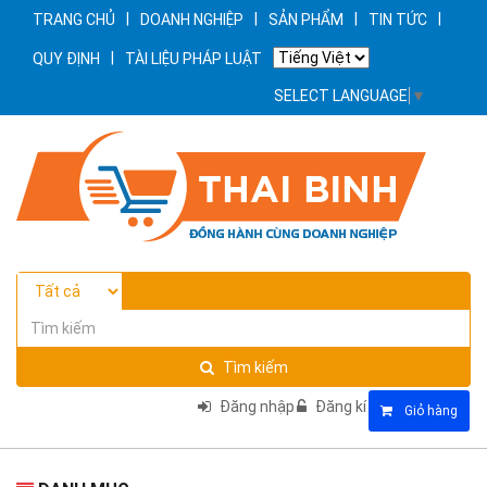
|
|
|
|
TRANG CHỦ
DOANH NGHIỆP
SẢN PHẨM
TIN TỨC
|
QUY ĐỊNH
TÀI LIỆU PHÁP LUẬT
SELECT LANGUAGE
▼
Tìm kiếm
Đăng nhập
Đăng kí
Giỏ hàng