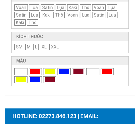
Voan
Lụa
Satin
Lụa
Kaki
Thô
Voan
Lụa
Satin
Lụa
Kaki
Thô
Voan
Lụa
Satin
Lụa
Kaki
Thô
KÍCH THƯỚC
SM
M
L
XL
XXL
MÀU
HOTLINE: 02273.846.123 | EMAIL:
santhuongmaidientutb@gmail.com