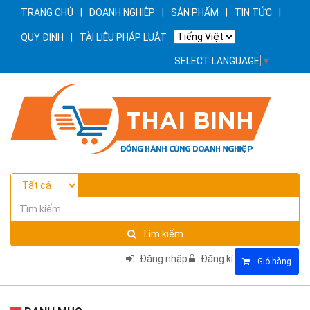
|
|
|
|
TRANG CHỦ
DOANH NGHIỆP
SẢN PHẨM
TIN TỨC
|
QUY ĐỊNH
TÀI LIỆU PHÁP LUẬT
SELECT LANGUAGE
▼
Tìm kiếm
Đăng nhập
Đăng kí
Giỏ hàng