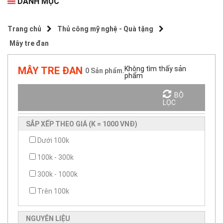
DANH MỤC
Trang chủ
Thủ công mỹ nghệ - Quà tặng
Mây tre đan
MÂY TRE ĐAN
Không tìm thấy sản
0
Sản phẩm.
phẩm
BỘ
Sắp xếp theo
LỌC
SẮP XẾP THEO GIÁ (K = 1000 VNĐ)
Dưới 100k
100k - 300k
300k - 1000k
Trên 100k
NGUYÊN LIỆU