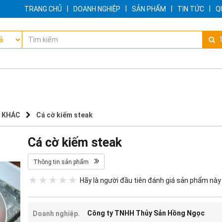
|
|
|
|
TRANG CHỦ
DOANH NGHIỆP
SẢN PHẨM
TIN TỨC
Q
T
 KHÁC
Cá cờ kiếm steak
Cá cờ kiếm steak
Thông tin sản phẩm
Hãy là người đầu tiên đánh giá sản phẩm này
Công ty TNHH Thủy Sản Hồng Ngọc
Doanh nghiệp.