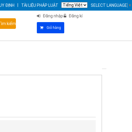
|
UY ĐỊNH
TÀI LIỆU PHÁP LUẬT
SELECT LANGUAGE
▼
Đăng nhập
Đăng kí
ìm kiếm
Giỏ hàng