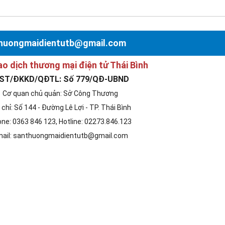
nthuongmaidientutb@gmail.com
ao dịch thương mại điện tử Thái Bình
ST/ĐKKD/QĐTL: Số 779/QĐ-UBND
Cơ quan chủ quản: Sở Công Thương
 chỉ: Số 144 - Đường Lê Lợi - TP. Thái Bình
ne: 0363 846 123, Hotline: 02273.846.123
ail: santhuongmaidientutb@gmail.com