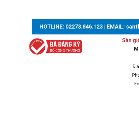
HOTLINE: 02273.846.123 | EMAIL: sa
Sàn gi
M
Địa
Pho
Em