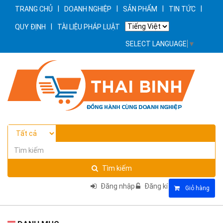
|
|
|
|
TRANG CHỦ
DOANH NGHIỆP
SẢN PHẨM
TIN TỨC
|
QUY ĐỊNH
TÀI LIỆU PHÁP LUẬT
SELECT LANGUAGE
▼
Tìm kiếm
Đăng nhập
Đăng kí
Giỏ hàng