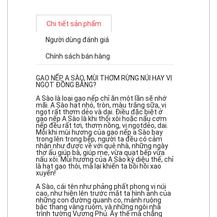
Chi tiết sản phẩm
Người dùng đánh giá
Chính sách bán hàng
GẠO NẾP A SÀO, MÙI THƠM RỪNG NÚI HAY VỊ
NGỌT ĐỒNG BẰNG?
A Sào là loại gạo nếp chỉ ăn một lần sẽ nhớ
mãi. A Sào hạt nhỏ, tròn, màu trắng sữa, vị
ngọt rất thơm dẻo và dai. Điều đặc biệt ở
gạo nếp A Sào là khi thổi xôi hoặc nấu cơm
nếp đều rất tơi, thơm nồng, vị ngọtdẻo, dai.
Mỗi khi mùi hương của gạo nếp a Sào bay
trong lên trong bếp, người ta đều có cảm
nhận như được về với quê nhà, những ngày
thơ ấu giúp bà, giúp mẹ, vừa quạt bếp vừa
nấu xôi. Mùi hương của A Sào kỳ diệu thế, chỉ
là hạt gạo thôi, mà lại khiến ta bồi hồi xao
xuyến!
A Sào, cái tên như phảng phất phong vị núi
cao, như hiện lên trước mắt ta hình ảnh của
những con đường quanh co, mảnh ruộng
bậc thang vàng ruộm, và những ngôi nhà
trình tường Vương Phủ. Ấy thế mà chẳng