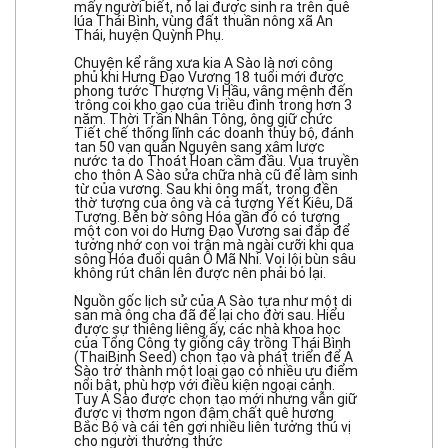
mấy người biết, nó lại được sinh ra trên quê
lúa Thái Bình, vùng đất thuần nông xã An
Thái, huyện Quỳnh Phụ.
Chuyện kể rằng xưa kia A Sào là nơi công
phủ khi Hưng Đạo Vương 18 tuổi mới được
phong tước Thượng Vị Hầu, vâng mệnh đến
trông coi kho gạo của triều đình trong hơn 3
năm. Thời Trần Nhân Tông, ông giữ chức
Tiết chế thống lĩnh các doanh thủy bộ, đánh
tan 50 vạn quân Nguyên sang xâm lược
nước ta do Thoát Hoan cầm đầu. Vua truyền
cho thôn A Sào sửa chữa nhà cũ để làm sinh
từ của vương. Sau khi ông mất, trong đền
thờ tượng của ông và cả tượng Yết Kiêu, Dã
Tượng. Bên bờ sông Hóa gần đó có tượng
một con voi do Hưng Đạo Vương sai đắp để
tưởng nhớ con voi trận mà ngài cưỡi khi qua
sông Hóa đuổi quân Ô Mã Nhi. Voi lội bùn sâu
không rút chân lên được nên phải bỏ lại.
Nguồn gốc lịch sử của A Sào tựa như một di
sản mà ông cha đã để lại cho đời sau. Hiểu
được sự thiêng liêng ấy, các nhà khoa học
của Tổng Công ty giống cây trồng Thái Bình
(ThaiBinh Seed) chọn tạo và phát triển để A
Sào trở thành một loại gạo có nhiều ưu điểm
nổi bật, phù hợp với điều kiện ngoại cảnh.
Tuy A Sào được chọn tạo mới nhưng vẫn giữ
được vị thơm ngon đậm chất quê hương
Bắc Bộ và cái tên gợi nhiều liên tưởng thú vị
cho người thưởng thức