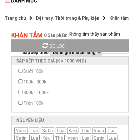
DANH MỤC
Trang chủ
Dệt may, Thời trang & Phụ kiện
Khăn tắm
KHĂN TẮM
Không tìm thấy sản phẩm
0
Sản phẩm.
BỘ LỌC
Sắp xếp theo
SẮP XẾP THEO GIÁ (K = 1000 VNĐ)
Dưới 100k
100k - 300k
300k - 1000k
Trên 100k
NGUYÊN LIỆU
Voan
Lụa
Satin
Lụa
Kaki
Thô
Voan
Lụa
Satin
Lụa
Kaki
Thô
Voan
Lụa
Satin
Lụa