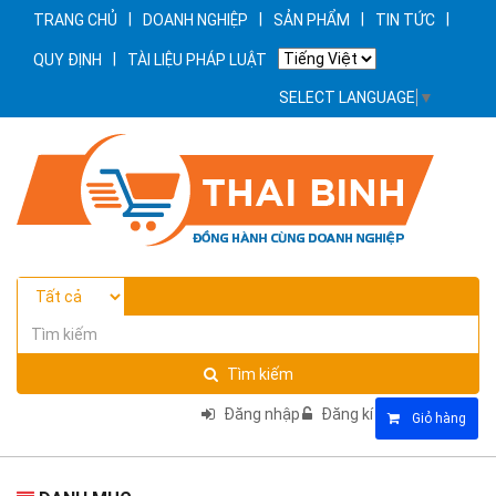
|
|
|
|
TRANG CHỦ
DOANH NGHIỆP
SẢN PHẨM
TIN TỨC
|
QUY ĐỊNH
TÀI LIỆU PHÁP LUẬT
SELECT LANGUAGE
▼
Tìm kiếm
Đăng nhập
Đăng kí
Giỏ hàng