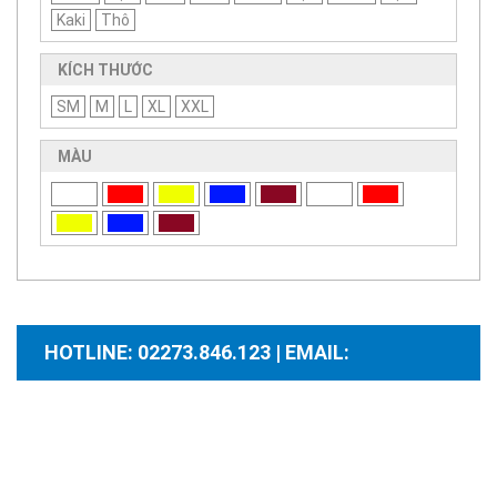
Kaki
Thô
KÍCH THƯỚC
SM
M
L
XL
XXL
MÀU
HOTLINE: 02273.846.123 | EMAIL:
santhuongmaidientutb@gmail.com