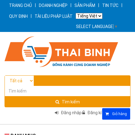
|
|
|
|
TRANG CHỦ
DOANH NGHIỆP
SẢN PHẨM
TIN TỨC
|
QUY ĐỊNH
TÀI LIỆU PHÁP LUẬT
SELECT LANGUAGE
▼
Tìm kiếm
Đăng nhập
Đăng kí
Giỏ hàng