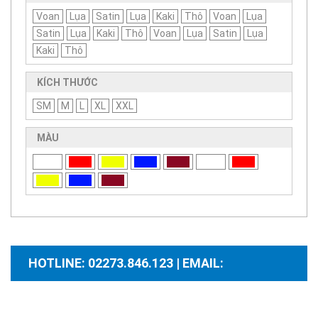
Voan
Lụa
Satin
Lụa
Kaki
Thô
Voan
Lụa
Satin
Lụa
Kaki
Thô
Voan
Lụa
Satin
Lụa
Kaki
Thô
KÍCH THƯỚC
SM
M
L
XL
XXL
MÀU
HOTLINE: 02273.846.123 | EMAIL:
santhuongmaidientutb@gmail.com