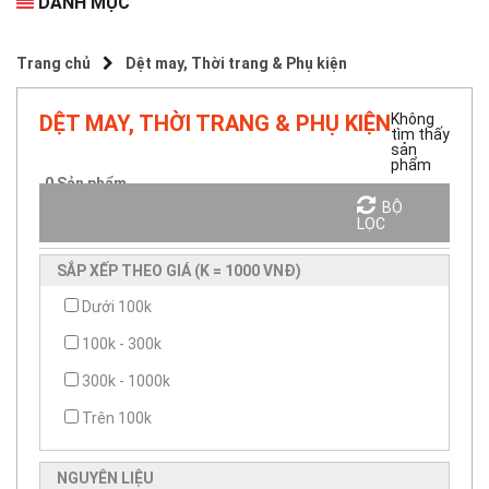
DANH MỤC
Trang chủ
Dệt may, Thời trang & Phụ kiện
DỆT MAY, THỜI TRANG & PHỤ KIỆN
Không
tìm thấy
sản
phẩm
0
Sản phẩm.
BỘ
Sắp xếp theo
LỌC
SẮP XẾP THEO GIÁ (K = 1000 VNĐ)
Dưới 100k
100k - 300k
300k - 1000k
Trên 100k
NGUYÊN LIỆU