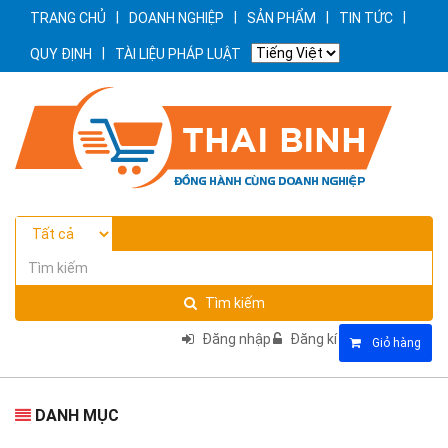
|
|
|
|
TRANG CHỦ
DOANH NGHIỆP
SẢN PHẨM
TIN TỨC
|
QUY ĐỊNH
TÀI LIỆU PHÁP LUẬT
Tìm kiếm
Đăng nhập
Đăng kí
Giỏ hàng
DANH MỤC