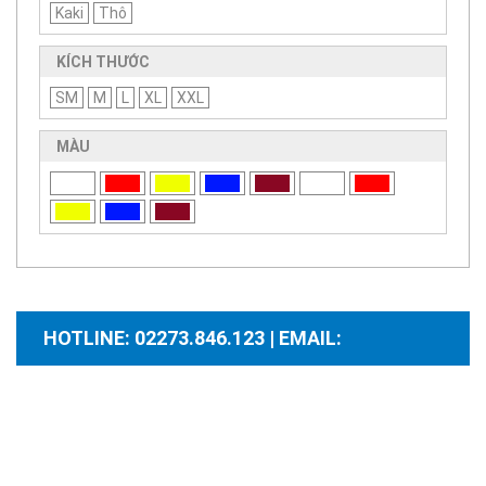
Kaki
Thô
KÍCH THƯỚC
SM
M
L
XL
XXL
MÀU
HOTLINE: 02273.846.123 | EMAIL:
santhuongmaidientutb@gmail.com