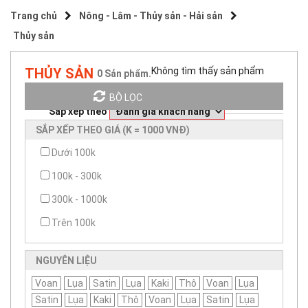
Trang chủ
Nông - Lâm - Thủy sản - Hải sản
Thủy sản
THỦY SẢN
Không tìm thấy sản phẩm
0
Sản phẩm.
BỘ LỌC
Sắp xếp theo
SẮP XẾP THEO GIÁ (K = 1000 VNĐ)
Dưới 100k
100k - 300k
300k - 1000k
Trên 100k
NGUYÊN LIỆU
Voan
Lụa
Satin
Lụa
Kaki
Thô
Voan
Lụa
Satin
Lụa
Kaki
Thô
Voan
Lụa
Satin
Lụa