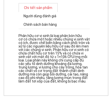
Chi tiết sản phẩm
Người dùng đánh giá
Chính sách bán hàng
Phân hữu cơ vi sinh là loại phân bón hữu
cơ có chứa một hoặc nhiều chủng vi sinh vật
có ích, được chế biến bằng cách phối trộn và
xử lý các nguyên liệu hữu cơ sau đó lên men
với các chủng vi sinh. Phân hữu cơ vi sinh có
chứa chất hữu cơ trên 15% và có chứa vi
sinh vật với mật độ từ ≥ 1×106 CFU/mg mỗi
loại. Loại phân này không chỉ cung cấp đủ
các yếu tố dinh dưỡng khoáng đa lượng,
trung lượng, vi lượng cho cây trồng, hòa tan
các chất vô cơ trong đất thành chất dinh
dưỡng mà còn giúp bồi dưỡng, cải tạo, nâng
cao độ phì nhiêu, tăng lượng mùn trong đất
làm đất tơi xốp của đất, không bị bạc màu.