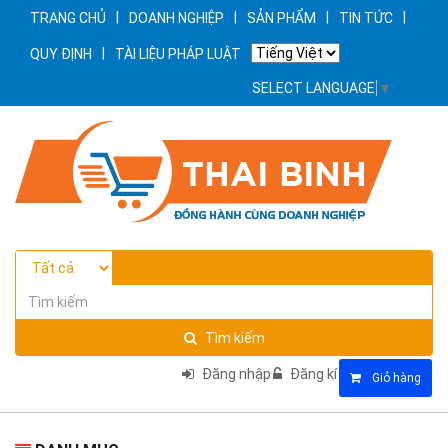
|
|
|
|
TRANG CHỦ
DOANH NGHIỆP
SẢN PHẨM
TIN TỨC
|
QUY ĐỊNH
TÀI LIỆU PHÁP LUẬT
SELECT LANGUAGE
▼
Tìm kiếm
Đăng nhập
Đăng kí
Giỏ hàng