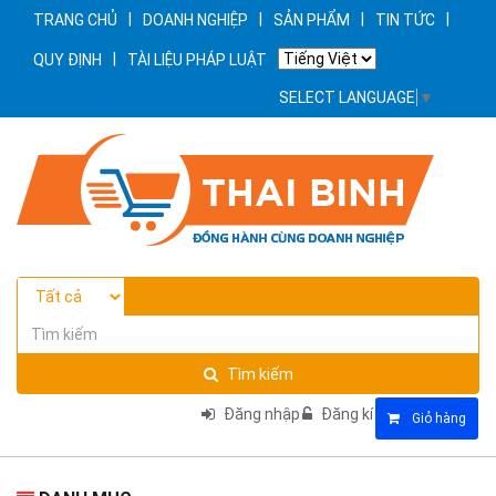
|
|
|
|
TRANG CHỦ
DOANH NGHIỆP
SẢN PHẨM
TIN TỨC
|
QUY ĐỊNH
TÀI LIỆU PHÁP LUẬT
SELECT LANGUAGE
▼
Tìm kiếm
Đăng nhập
Đăng kí
Giỏ hàng