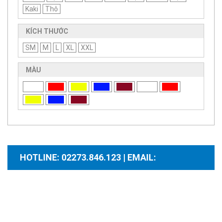
Kaki
Thô
KÍCH THƯỚC
SM
M
L
XL
XXL
MÀU
HOTLINE: 02273.846.123 | EMAIL:
santhuongmaidientutb@gmail.com