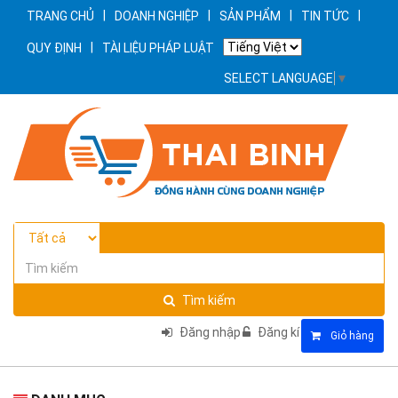
|
|
|
|
TRANG CHỦ
DOANH NGHIỆP
SẢN PHẨM
TIN TỨC
|
QUY ĐỊNH
TÀI LIỆU PHÁP LUẬT
SELECT LANGUAGE
▼
Tìm kiếm
Đăng nhập
Đăng kí
Giỏ hàng