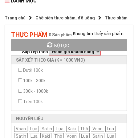
DANH MỤC
Trang chủ
Chế biến thực phẩm, đồ uống
Thực phẩm
THỰC PHẨM
Không tìm thấy sản phẩm
0
Sản phẩm.
BỘ LỌC
Sắp xếp theo
SẮP XẾP THEO GIÁ (K = 1000 VNĐ)
Dưới 100k
100k - 300k
300k - 1000k
Trên 100k
NGUYÊN LIỆU
Voan
Lụa
Satin
Lụa
Kaki
Thô
Voan
Lụa
Satin
Lụa
Kaki
Thô
Voan
Lụa
Satin
Lụa