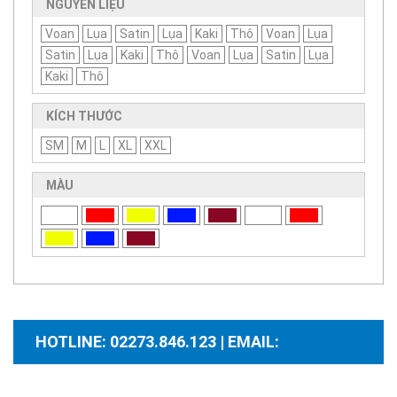
NGUYÊN LIỆU
Voan
Lụa
Satin
Lụa
Kaki
Thô
Voan
Lụa
Satin
Lụa
Kaki
Thô
Voan
Lụa
Satin
Lụa
Kaki
Thô
KÍCH THƯỚC
SM
M
L
XL
XXL
MÀU
HOTLINE: 02273.846.123 | EMAIL:
santhuongmaidientutb@gmail.com