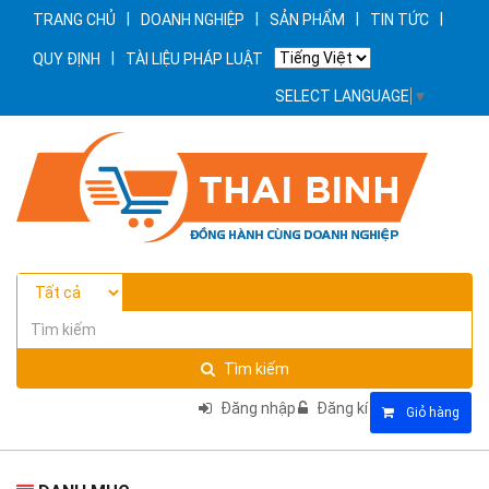
|
|
|
|
TRANG CHỦ
DOANH NGHIỆP
SẢN PHẨM
TIN TỨC
|
QUY ĐỊNH
TÀI LIỆU PHÁP LUẬT
SELECT LANGUAGE
▼
Tìm kiếm
Đăng nhập
Đăng kí
Giỏ hàng