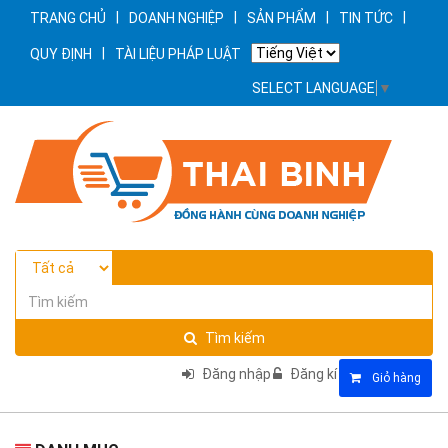
|
|
|
|
TRANG CHỦ
DOANH NGHIỆP
SẢN PHẨM
TIN TỨC
|
QUY ĐỊNH
TÀI LIỆU PHÁP LUẬT
SELECT LANGUAGE
▼
Tìm kiếm
Đăng nhập
Đăng kí
Giỏ hàng