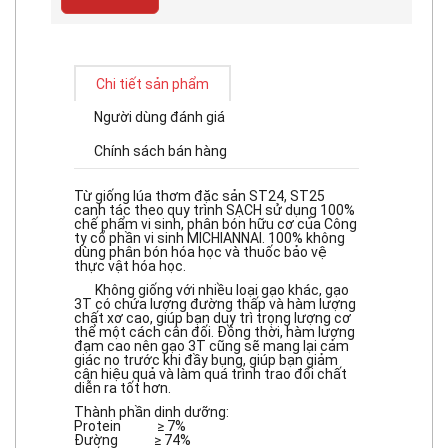
Chi tiết sản phẩm
Người dùng đánh giá
Chính sách bán hàng
Từ giống lúa thơm đặc sản ST24, ST25
canh tác theo quy trình SẠCH sử dụng 100%
chế phẩm vi sinh, phân bón hữu cơ của Công
ty cổ phần vi sinh MICHIANNAI. 100% không
dùng phân bón hóa học và thuốc bảo vệ
thực vật hóa học.
Không giống với nhiều loại gạo khác, gạo
3T có chứa lượng đường thấp và hàm lượng
chất xơ cao, giúp bạn duy trì trọng lượng cơ
thể một cách cân đối. Đồng thời, hàm lượng
đạm cao nên gạo 3T cũng sẽ mang lại cảm
giác no trước khi đầy bụng, giúp bạn giảm
cân hiệu quả và làm quá trình trao đổi chất
diễn ra tốt hơn.
Thành phần dinh dưỡng:
Protein ≥ 7%
Đường ≥ 74%