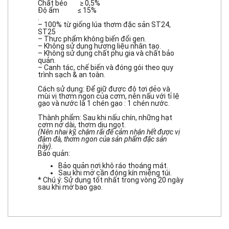
Chất béo ≥ 0,5%
Độ ẩm ≤ 15%
.
– 100% từ giống lúa thơm đặc sản ST24,
ST25
– Thực phẩm không biến đổi gen.
– Không sử dụng hương liệu nhân tạo.
– Không sử dụng chất phụ gia và chất bảo
quản.
– Canh tác, chế biến và đóng gói theo quy
trình sạch & an toàn.
Cách sử dụng: Để giữ được độ tơi dẻo và
mùi vị thơm ngon của cơm, nên nấu với tỉ lệ
gạo và nước là 1 chén gạo : 1 chén nước.
Thành phẩm: Sau khi nấu chín, những hạt
cơm nở dài, thơm dịu ngọt.
(Nên nhai kỹ, chậm rãi để cảm nhận hết được vị
đậm đà, thơm ngon của sản phẩm đặc sản
này).
Bảo quản:
Bảo quản nơi khô ráo thoáng mát.
Sau khi mở cần đóng kín miệng túi.
* Chú ý: Sử dụng tốt nhất trong vòng 20 ngày
sau khi mở bao gạo.