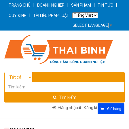
|
|
|
|
TRANG CHỦ
DOANH NGHIỆP
SẢN PHẨM
TIN TỨC
|
QUY ĐỊNH
TÀI LIỆU PHÁP LUẬT
SELECT LANGUAGE
▼
Tìm kiếm
Đăng nhập
Đăng kí
Giỏ hàng