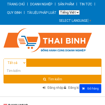
|
|
|
|
TRANG CHỦ
DOANH NGHIỆP
SẢN PHẨM
TIN TỨC
|
QUY ĐỊNH
TÀI LIỆU PHÁP LUẬT
SELECT LANGUAGE
▼
Tìm kiếm
Đăng nhập
Đăng kí
Giỏ hàng