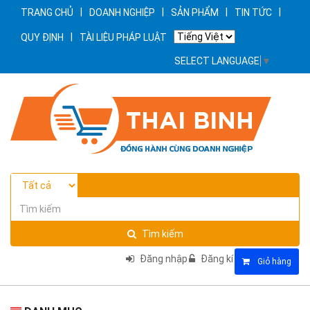
|
|
|
|
TRANG CHỦ
DOANH NGHIỆP
SẢN PHẨM
TIN TỨC
|
QUY ĐỊNH
TÀI LIỆU PHÁP LUẬT
SELECT LANGUAGE
▼
Tìm kiếm
Đăng nhập
Đăng kí
Giỏ hàng