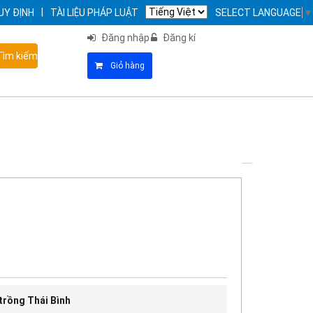
|
UY ĐỊNH
TÀI LIỆU PHÁP LUẬT
SELECT LANGUAGE
▼
Đăng nhập
Đăng kí
ìm kiếm
Giỏ hàng
trồng Thái Bình