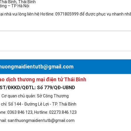
Thái Bình, Thái Bình
Đông – TP Hà Nội
i nhà vui lòng liên hệ Hotline: 0971805999 để được phục vụ nhanh nhấ
nthuongmaidientutb@gmail.com
ao dịch thương mại điện tử Thái Bình
ST/ĐKKD/QĐTL: Số 779/QĐ-UBND
Cơ quan chủ quản: Sở Công Thương
 chỉ: Số 144 - Đường Lê Lợi - TP. Thái Bình
ne: 0363 846 123, Hotline: 02273.846.123
ail: santhuongmaidientutb@gmail.com