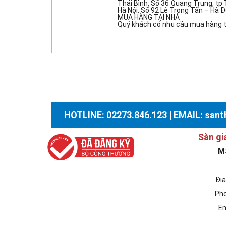
Thái Bình: Số 36 Quang Trung, tp 
Hà Nội: Số 92 Lê Trọng Tấn – Hà 
MUA HÀNG TẠI NHÀ
Quý khách có nhu cầu mua hàng tạ
HOTLINE: 02273.846.123 | EMAIL: sa
Sàn gi
M
Địa
Pho
Em