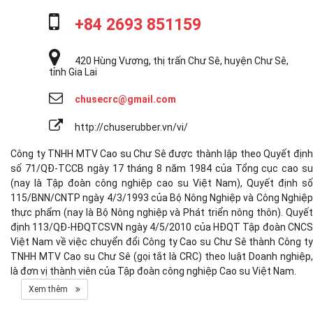
+84 2693 851159
420 Hùng Vương, thị trấn Chư Sê, huyện Chư Sê,
tỉnh Gia Lai
chusecrc@gmail.com
http://chuserubber.vn/vi/
Công ty TNHH MTV Cao su Chư Sê được thành lập theo Quyết định
số 71/QĐ-TCCB ngày 17 tháng 8 năm 1984 của Tổng cục cao su
(nay là Tập đoàn công nghiệp cao su Việt Nam), Quyết định số
115/BNN/CNTP ngày 4/3/1993 của Bộ Nông Nghiệp và Công Nghiệp
thực phẩm (nay là Bộ Nông nghiệp và Phát triển nông thôn). Quyết
định 113/QĐ-HĐQTCSVN ngày 4/5/2010 của HĐQT Tập đoàn CNCS
Việt Nam về việc chuyển đổi Công ty Cao su Chư Sê thành Công ty
TNHH MTV Cao su Chư Sê (gọi tắt là CRC) theo luật Doanh nghiệp,
là đơn vị thành viên của Tập đoàn công nghiệp Cao su Việt Nam.
Xem thêm