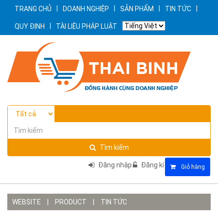
|
|
|
|
TRANG CHỦ
DOANH NGHIỆP
SẢN PHẨM
TIN TỨC
|
QUY ĐỊNH
TÀI LIỆU PHÁP LUẬT
Tìm kiếm
Đăng nhập
Đăng kí
Giỏ hàng
WEBSITE
|
PRODUCT
|
TIN TỨC