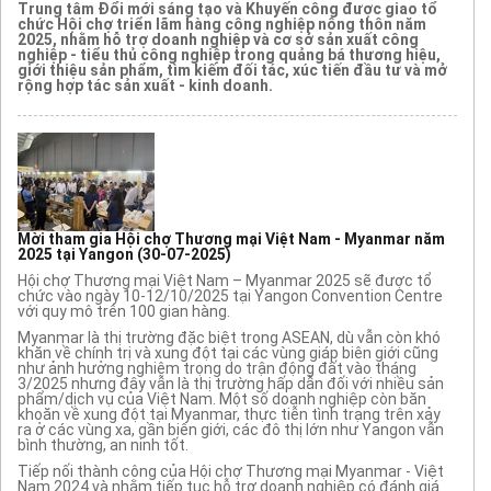
Trung tâm Đổi mới sáng tạo và Khuyến công được giao tổ
chức Hội chợ triển lãm hàng công nghiệp nông thôn năm
2025, nhằm hỗ trợ doanh nghiệp và cơ sở sản xuất công
nghiệp - tiểu thủ công nghiệp trong quảng bá thương hiệu,
giới thiệu sản phẩm, tìm kiếm đối tác, xúc tiến đầu tư và mở
rộng hợp tác sản xuất - kinh doanh.
Mời tham gia Hội chợ Thương mại Việt Nam - Myanmar năm
2025 tại Yangon
(30-07-2025)
Hội chợ Thương mại Việt Nam – Myanmar 2025 sẽ được tổ
chức vào ngày 10-12/10/2025 tại Yangon Convention Centre
với quy mô trên 100 gian hàng.
Myanmar là thị trường đặc biệt trong ASEAN, dù vẫn còn khó
khăn về chính trị và xung đột tại các vùng giáp biên giới cũng
như ảnh hưởng nghiêm trọng do trận động đất vào tháng
3/2025 nhưng đây vẫn là thị trường hấp dẫn đối với nhiều sản
phẩm/dịch vụ của Việt Nam. Một số doanh nghiệp còn băn
khoăn về xung đột tại Myanmar, thực tiễn tình trạng trên xảy
ra ở các vùng xa, gần biên giới, các đô thị lớn như Yangon vẫn
bình thường, an ninh tốt.
Tiếp nối thành công của Hội chợ Thương mại Myanmar - Việt
Nam 2024 và nhằm tiếp tục hỗ trợ doanh nghiệp có đánh giá