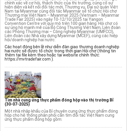
chính xác về cơ hội, thách thức của thị trường, củng cố sự
hiện diện và kết nối đối tác mới, Thương vụ, Đại sứ quán Việt
Nam tại Myanmar cùng đối tác Myanmar sẽ tổ chức Hội chợ
Thương mại Việt Nam – Myanmar 2025 (Vietnam – Myanmar
Trade Fair 2025) vào ngày 10-12/10/2025 tại Yangon
Convention Centre với quy mô trên 100 gian hàng. Hội chợ có
sự ủng hộ mạnh mẽ của Bộ Công Thương Việt Nam, Liên đoàn
các Phòng Thương mại – Công nghiệp Myanmar (UMFCCI),
Liên đoàn các Nhà xây dựng Myanmar (MCEF), cùng các hiệp
hội/doanh nghiệp hai nước.
Các hoạt động bên lề như diễn đàn giao thương doanh nghiệp
hai nước sẽ được tổ chức trong thời gian Hội chợ (thông tin
thêm tại file kèm theo hoặc tại website chính thức:
https://mvtradefair.com ).
Tìm nhà cung ứng thực phẩm đóng hộp vào thị trường Bỉ
(30-07-2025)
Một nhà nhập khẩu của Bỉ chuyên cung ứng thực phẩm đóng
hộp cho hệ thống phân phối cần tìm đối tác Việt Nam cung
ứng thực phẩm đóng hộp gồm: