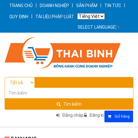
|
|
|
|
TRANG CHỦ
DOANH NGHIỆP
SẢN PHẨM
TIN TỨC
|
QUY ĐỊNH
TÀI LIỆU PHÁP LUẬT
SELECT LANGUAGE
▼
Tìm kiếm
Đăng nhập
Đăng kí
Giỏ hàng