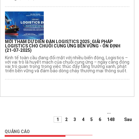
MỜI THAM DỰ DIỄN ĐÀN LOGISTICS 2025: GIẢI PHÁP
LOGISTICS CHO CHUỖI CUNG ỨNG BỀN VỮNG - ỔN ĐỊNH
(21-07-2025)
Kinh tế toàn cầu đang đối mặt với nhiều biến động, Logistics –
với vai trò là huyết mạch của chuỗi cung ứng – ngày càng đóng
vai trò quan trọng trong việc thúc đẩy tăng trưởng xanh, phát
triển bền vững và đảm bảo dòng chảy thương mại thông suốt.
...
1
2
3
4
5
6
148
Sau
QUẢNG CÁO