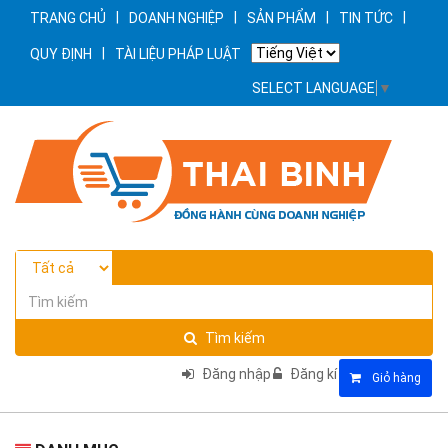
|
|
|
|
TRANG CHỦ
DOANH NGHIỆP
SẢN PHẨM
TIN TỨC
|
QUY ĐỊNH
TÀI LIỆU PHÁP LUẬT
SELECT LANGUAGE
▼
Tìm kiếm
Đăng nhập
Đăng kí
Giỏ hàng