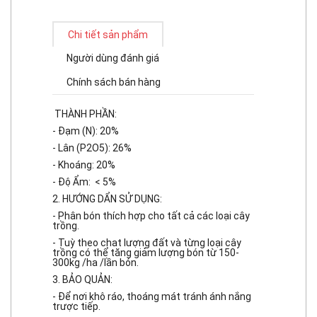
Chi tiết sản phẩm
Người dùng đánh giá
Chính sách bán hàng
THÀNH PHẦN:
- Đạm (N): 20%
- Lân (P2O5): 26%
- Khoáng: 20%
- Độ Ẩm: < 5%
2. HƯỚNG DẨN SỬ DỤNG:
- Phân bón thích hợp cho tất cả các loại cây
trồng.
- Tuỳ theo chat lượng đất và từng loại cây
trồng có thể tăng giảm lượng bón từ 150-
300kg /ha /lần bón.
3. BẢO QUẢN:
- Để nơi khô ráo, thoáng mát tránh ánh nắng
trược tiếp.