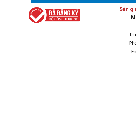
Sàn gi
M
Địa
Pho
Em