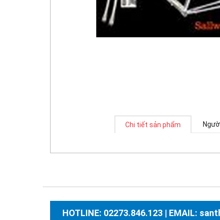
Người
Chi tiết sản phẩm
HOTLINE: 02273.846.123 | EMAIL: sa