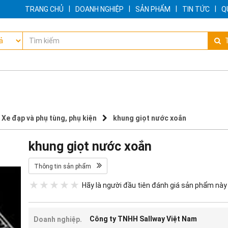
|
|
|
|
TRANG CHỦ
DOANH NGHIỆP
SẢN PHẨM
TIN TỨC
Q
T
Xe đạp và phụ tùng, phụ kiện
khung giọt nước xoắn
khung giọt nước xoắn
Thông tin sản phẩm
Hãy là người đầu tiên đánh giá sản phẩm này
Công ty TNHH Sallway Việt Nam
Doanh nghiệp.