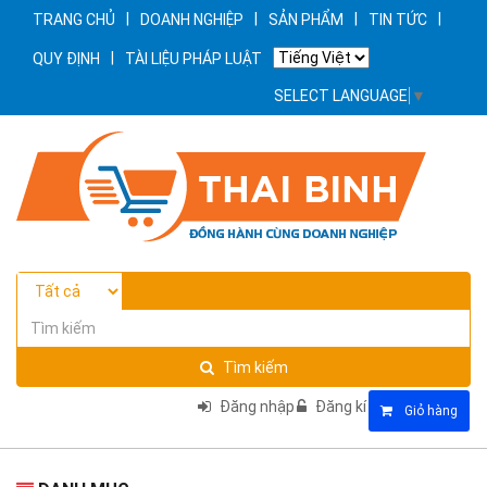
|
|
|
|
TRANG CHỦ
DOANH NGHIỆP
SẢN PHẨM
TIN TỨC
|
QUY ĐỊNH
TÀI LIỆU PHÁP LUẬT
SELECT LANGUAGE
▼
Tìm kiếm
Đăng nhập
Đăng kí
Giỏ hàng