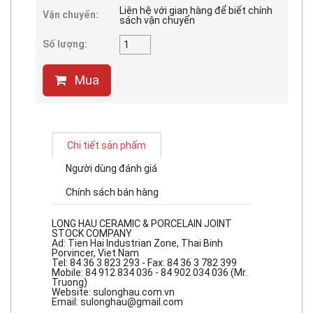
Liên hệ với gian hàng để biết chính
Vận chuyển:
sách vận chuyển
Số lượng:
Mua
Chi tiết sản phẩm
Người dùng đánh giá
Chính sách bán hàng
LONG HAU CERAMIC & PORCELAIN JOINT
STOCK COMPANY
Ad: Tien Hai Industrian Zone, Thai Binh
Porvincer, Viet Nam
Tel: 84 36 3 823 293 - Fax: 84 36 3 782 399
Mobile: 84 912 834 036 - 84 902 034 036 (Mr.
Truong)
Website:
sulonghau.com.vn
Email:
sulonghau@gmail.com